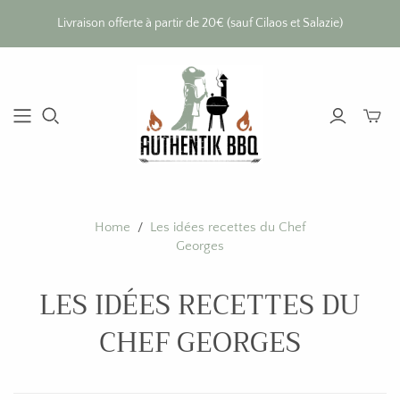
Livraison offerte à partir de 20€ (sauf Cilaos et Salazie)
Bascul
le
mini
panier
Home
/
Les idées recettes du Chef
Georges
LES IDÉES RECETTES DU
CHEF GEORGES